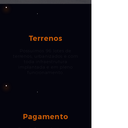
Terrenos
Possuímos 96 lotes de
terrenos, urbanizados e com
toda infraestrutura
implantada e em pleno
funcionamento.
Pagamento