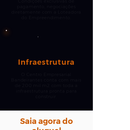
Condições exclusivas de
pagamento, negociações
diretamente com a Loteadora
do Empreendimento.
Infraestrutura
O Centro Empresarial
Bandeirantes conta com mais
de 200 mil m2 com toda a
infraestrutura pronta para
construir.
Saia agora do