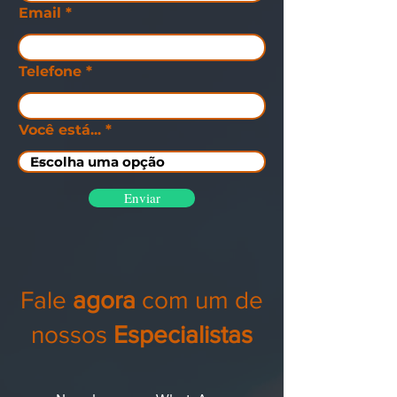
Email
Telefone
Você está...
Enviar
Fale
agora
com um de
nossos
Especialistas