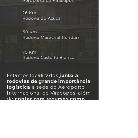
Aeroporto de Viracopos
26 Km
Rodovia do Açucar
60 Km
Rodovia Marechal Rondon
75 Km
Rodovia Castello Branco
Estamos localizados
junto a
rodovias de grande importância
logística
e sede do Aeroporto
Internacional de Viracopos, além
de
contar com recursos como
incentivos fiscais
, mão de obra
qualificada, centros de formação
profissional, universidades e
escolas técnicas.
SP-101, Rod. Jorn. Francisco