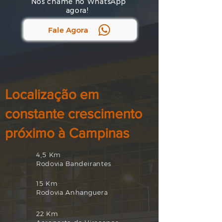
Nos chame no WhatsApp
agora!
Fale Agora
Localização em
constante crescimento
próximo à Campinas
4,5 Km
Rodovia Bandeirantes
15 Km
Rodovia Anhanguera
22 Km